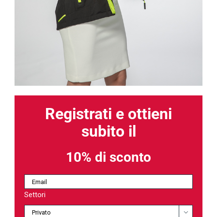
Registrati e ottieni
subito il
10% di sconto
Settori
